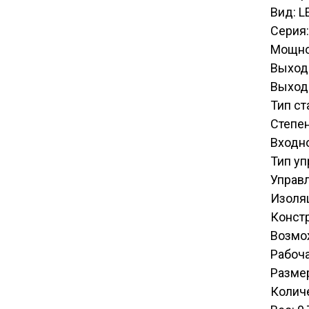
Вид: L
Серия:
Мощно
Выход
Выход
Тип ст
Степен
Входн
Тип уп
Управ
Изоля
Конст
Возмо
Рабоча
Разме
Количе