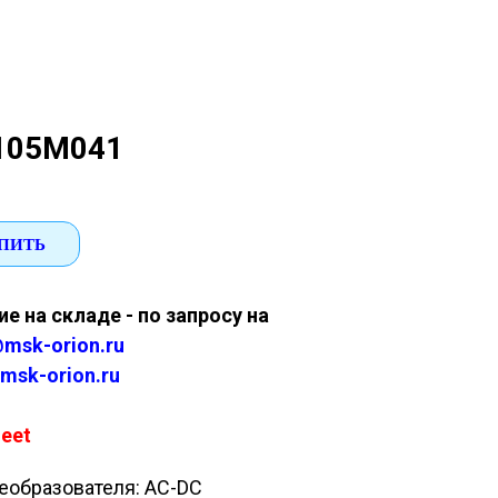
105M041
ПИТЬ
е на складе - по запросу на
msk-orion.ru
msk-orion.ru
eet
еобразователя: AC-DC