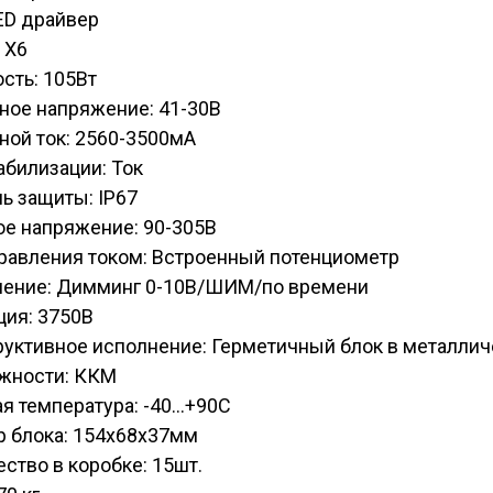
ED драйвер
 X6
сть: 105Вт
ное напряжение: 41-30В
ной ток: 2560-3500мА
абилизации: Ток
ь защиты: IP67
ое напряжение: 90-305В
равления током: Встроенный потенциометр
ление: Димминг 0-10В/ШИМ/по времени
ция: 3750В
руктивное исполнение: Герметичный блок в металли
жности: ККМ
я температура: -40...+90С
р блока: 154х68х37мм
ство в коробке: 15шт.