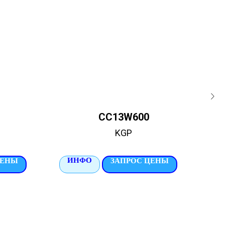
CC13W600
KGP
ИНФО
И
ЦЕНЫ
ЗАПРОС ЦЕНЫ