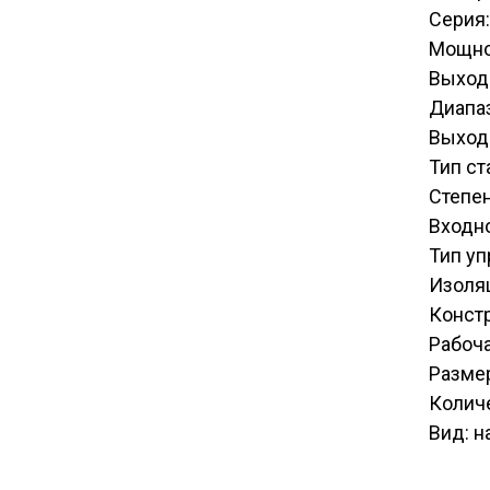
Серия:
Мощно
Выход
Диапаз
Выходн
Тип с
Степен
Входн
Тип у
Изоля
Констр
Рабоча
Размер
Количе
Вид: н