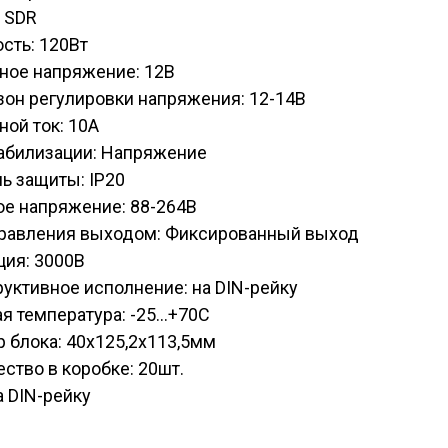
 SDR
сть: 120Вт
ное напряжение: 12В
он регулировки напряжения: 12-14В
ой ток: 10А
табилизации: Напряжение
ь защиты: IP20
ое напряжение: 88-264В
правления выходом: Фиксированный выход
ция: 3000В
уктивное исполнение: на DIN-рейку
я температура: -25...+70С
 блока: 40x125,2x113,5мм
ство в коробке: 20шт.
а DIN-рейку