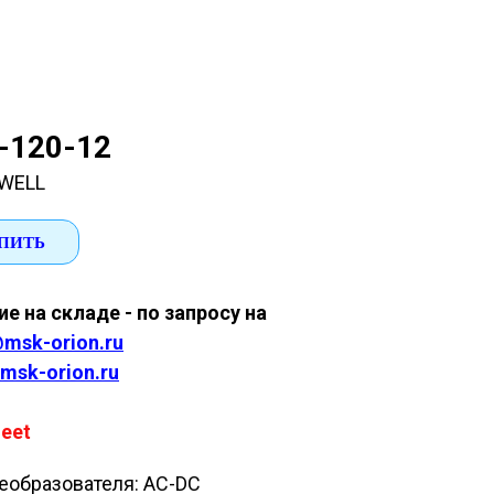
-120-12
WELL
ПИТЬ
е на складе - по запросу на
msk-orion.ru
msk-orion.ru
eet
еобразователя: AC-DC