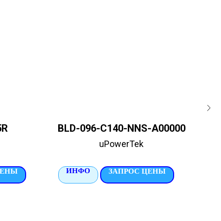
5R
BLD-096-C140-NNS-A00000
uPowerTek
ИНФО
И
ЦЕНЫ
ЗАПРОС ЦЕНЫ