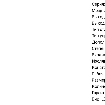
Серия
Мощно
Выход
Выходн
Тип ст
Тип у
Допол
Степен
Входн
Изоля
Констр
Рабоча
Размер
Количе
Гарант
Вид: L