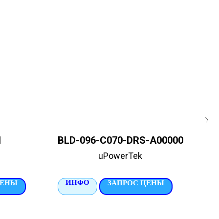
1
BLD-096-C070-DRS-A00000
uPowerTek
ИНФО
И
ЦЕНЫ
ЗАПРОС ЦЕНЫ