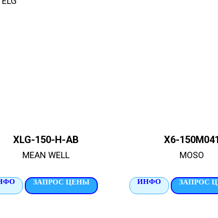
 ELG
XLG-150-H-AB
X6-150M04
MEAN WELL
MOSO
НФО
ИНФО
ЗАПРОС ЦЕНЫ
ЗАПРОС 