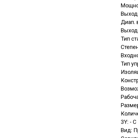
Мощно
Выход
Диап. 
Выходн
Тип с
Степен
Входн
Тип у
Изоля
Конст
Возмо
Рабоча
Размер
Количе
3Y: - 
Вид: 