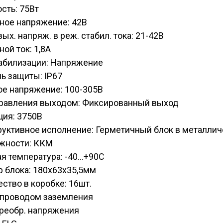
сть: 75Вт
ное напряжение: 42В
вых. напряж. в реж. стабил. тока: 21-42В
ой ток: 1,8А
табилизации: Напряжение
ь защиты: IP67
ое напряжение: 100-305В
правления выходом: Фиксированный выход
ция: 3750В
руктивное исполнение: Герметичный блок в металли
жности: ККМ
я температура: -40...+90С
 блока: 180х63х35,5мм
ство в коробке: 16шт.
C проводом заземления
Преобр. напряжения