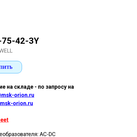
-75-42-3Y
WELL
ПИТЬ
е на складе - по запросу на
msk-orion.ru
msk-orion.ru
eet
еобразователя: AC-DC