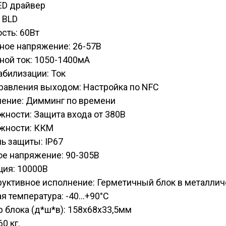
ED драйвер
 BLD
сть: 60Вт
ное напряжение: 26-57В
ной ток: 1050-1400мА
абилизации: Ток
равления выходом: Настройка по NFC
ление: Димминг по времени
ности: Защита входа от 380В
жности: ККМ
ь защиты: IP67
ое напряжение: 90-305В
ция: 10000В
руктивное исполнение: Герметичный блок в металли
я температура: -40...+90°C
 блока (д*ш*в): 158х68х33,5мм
60 кг.