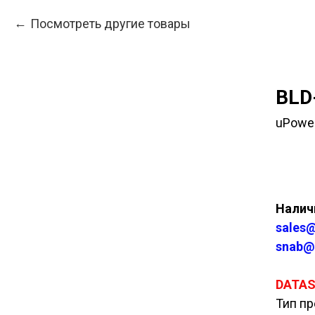
Посмотреть другие товары
BLD
uPowe
Куп
Наличи
sales@
snab@
DATA
Тип пр