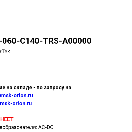
-060-C140-TRS-A00000
rTek
ить
е на складе - по запросу на
msk-orion.ru
msk-orion.ru
SHEET
еобразователя: AC-DC