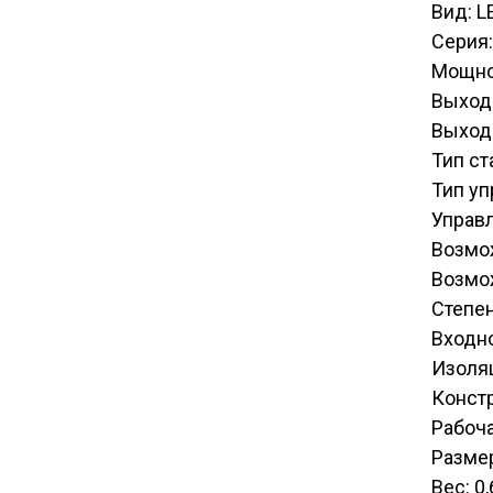
Вид: L
Серия:
Мощно
Выход
Выход
Тип ст
Тип уп
Управ
Возмож
Возмо
Степен
Входн
Изоля
Конст
Рабоча
Размер
Вес: 0,