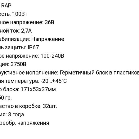
 RAP
сть: 100Вт
ное напряжение: 36В
ой ток: 2,7А
табилизации: Напряжение
ь защиты: IP67
ое напряжение: 100-240В
ция: 3750В
уктивное исполнение: Герметичный блок в пластико
я температура: -20...+45°C
р блока: 171х53х37мм
0 гр.
ство в коробке: 32шт.
ия: 3 года
Преобр. напряжения