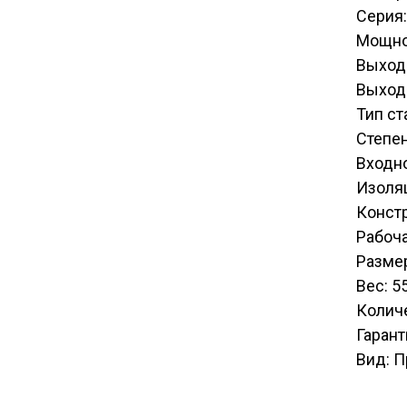
Серия:
Мощно
Выход
Выходн
Тип с
Степен
Входн
Изоля
Констр
Рабоча
Разме
Вес: 55
Количе
Гарант
Вид: 