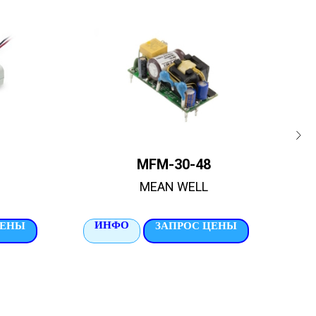
MFM-30-48
BL
MEAN WELL
ИНФО
И
ЦЕНЫ
ЗАПРОС ЦЕНЫ