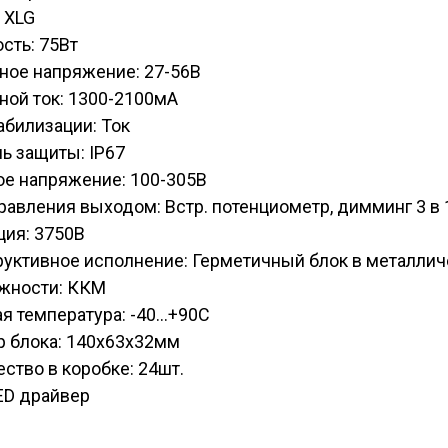
 XLG
сть: 75Вт
ное напряжение: 27-56В
ной ток: 1300-2100мА
абилизации: Ток
ь защиты: IP67
ое напряжение: 100-305В
равления выходом: Встр. потенциометр, димминг 3 в 
ция: 3750В
руктивное исполнение: Герметичный блок в металли
жности: ККМ
я температура: -40...+90С
р блока: 140х63х32мм
ство в коробке: 24шт.
ED драйвер