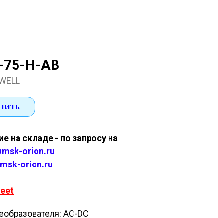
-75-H-AB
WELL
ПИТЬ
е на складе - по запросу на
msk-orion.ru
msk-orion.ru
eet
еобразователя: AC-DC