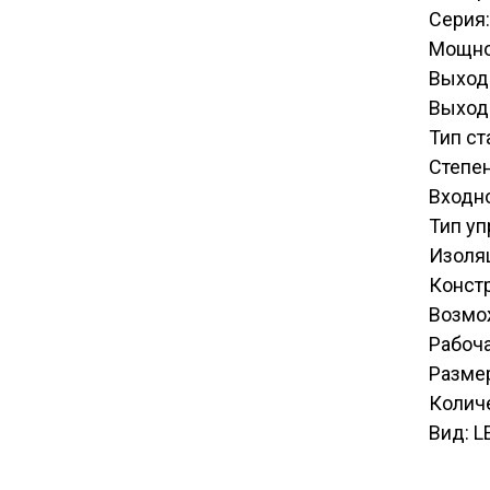
Серия:
Мощно
Выход
Выход
Тип ст
Степен
Входн
Тип уп
Изоля
Конст
Возмо
Рабоча
Разме
Количе
Вид: L