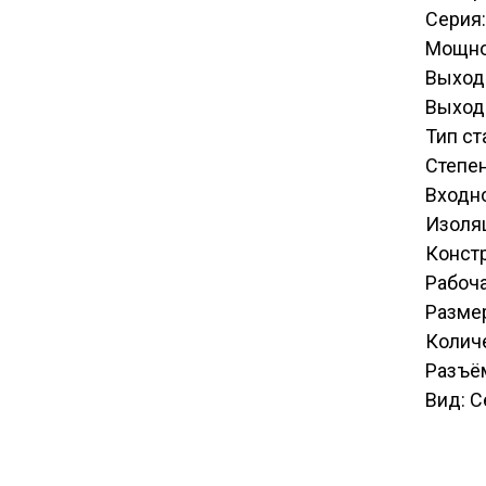
Серия
Мощно
Выход
Выходн
Тип с
Степен
Входн
Изоля
Констр
Рабоча
Разме
Количе
Разъём
Вид: С