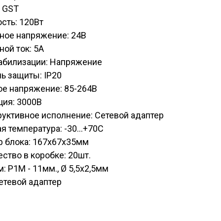
: GST
сть: 120Вт
ное напряжение: 24В
ой ток: 5А
табилизации: Напряжение
ь защиты: IP20
ое напряжение: 85-264В
ция: 3000В
уктивное исполнение: Сетевой адаптер
я температура: -30...+70С
р блока: 167х67х35мм
ство в коробке: 20шт.
: P1M - 11мм., Ø 5,5х2,5мм
етевой адаптер