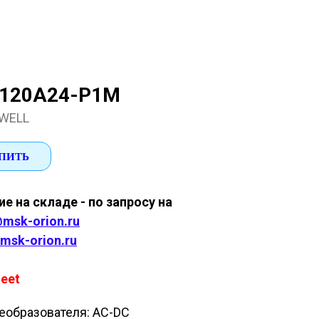
120A24-P1M
WELL
ПИТЬ
е на складе - по запросу на
msk-orion.ru
msk-orion.ru
eet
еобразователя: AC-DC