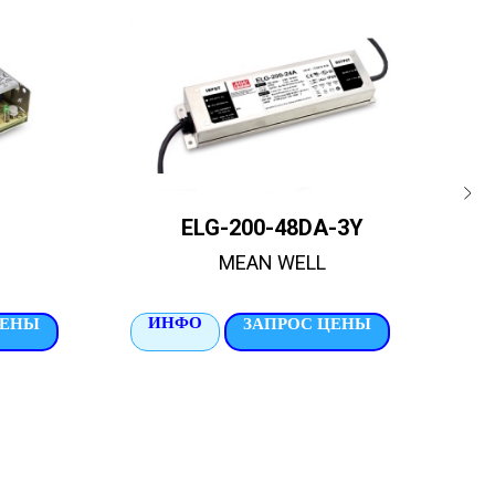
ELG-200-48DA-3Y
MEAN WELL
ИНФО
И
ЦЕНЫ
ЗАПРОС ЦЕНЫ