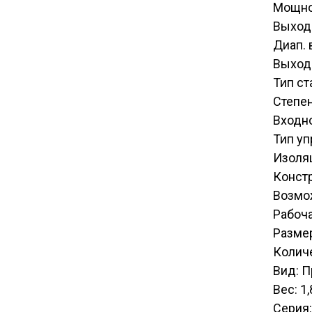
Мощно
Выход
Диап. 
Выходн
Тип с
Степен
Входн
Тип у
Изоля
Конст
Возмо
Рабоча
Размер
Количе
Вид: 
Вес: 1,
Серия: