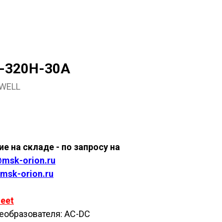
-320H-30A
WELL
ить
е на складе - по запросу на
msk-orion.ru
msk-orion.ru
eet
еобразователя: AC-DC