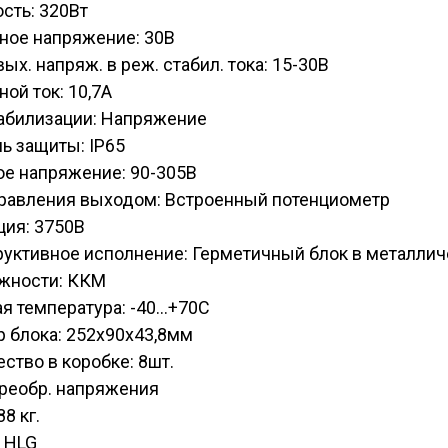
сть: 320Вт
ное напряжение: 30В
вых. напряж. в реж. стабил. тока: 15-30В
ой ток: 10,7А
табилизации: Напряжение
ь защиты: IP65
ое напряжение: 90-305В
правления выходом: Встроенный потенциометр
ция: 3750В
руктивное исполнение: Герметичный блок в металли
жности: ККМ
я температура: -40...+70С
 блока: 252х90х43,8мм
ство в коробке: 8шт.
Преобр. напряжения
88 кг.
 HLG