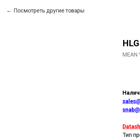
Посмотреть другие товары
HLG
MEAN 
Куп
Наличи
sales@
snab@
Datash
Тип пр