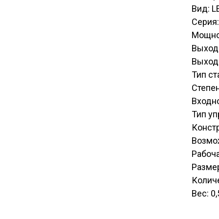
Вид: L
Серия:
Мощно
Выход
Выходн
Тип ст
Степен
Входн
Тип уп
Констр
Возмо
Рабоча
Разме
Количе
Вес: 0,