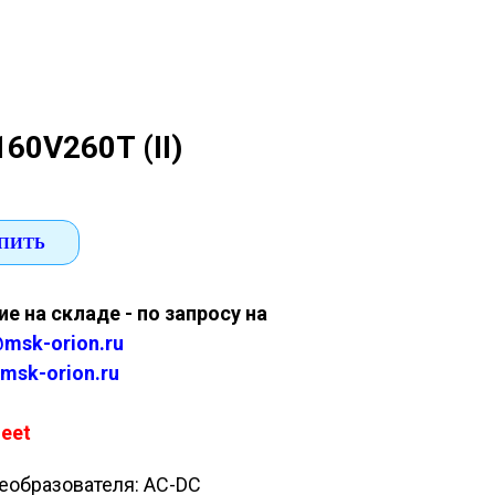
60V260T (II)
ПИТЬ
е на складе - по запросу на
msk-orion.ru
msk-orion.ru
eet
еобразователя: AC-DC