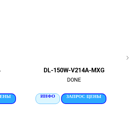
4
DL-150W-V214A-MXG
DONE
ИНФО
И
ЦЕНЫ
ЗАПРОС ЦЕНЫ