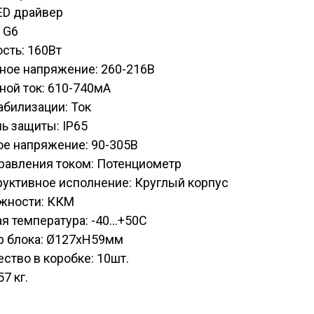
ED драйвер
 G6
сть: 160Вт
ное напряжение: 260-216В
ой ток: 610-740мА
абилизации: Ток
ь защиты: IP65
ое напряжение: 90-305В
равления током: Потенциометр
уктивное исполнение: Круглый корпус
жности: ККМ
я температура: -40...+50С
р блока: Ø127хH59мм
ство в коробке: 10шт.
57 кг.