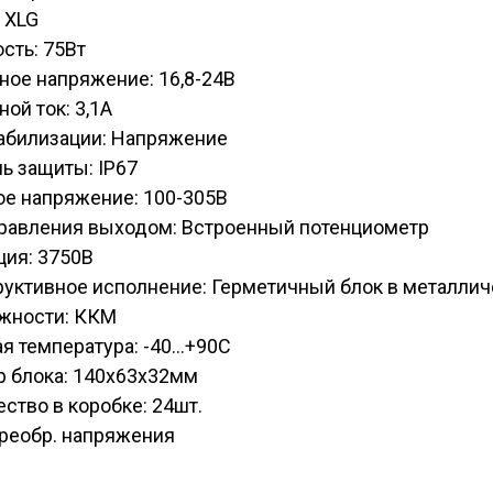
 XLG
сть: 75Вт
ое напряжение: 16,8-24В
ой ток: 3,1А
табилизации: Напряжение
ь защиты: IP67
ое напряжение: 100-305В
правления выходом: Встроенный потенциометр
ция: 3750В
руктивное исполнение: Герметичный блок в металли
жности: ККМ
я температура: -40...+90С
р блока: 140х63х32мм
ство в коробке: 24шт.
Преобр. напряжения