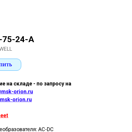
-75-24-A
WELL
ПИТЬ
е на складе - по запросу на
msk-orion.ru
msk-orion.ru
eet
еобразователя: AC-DC