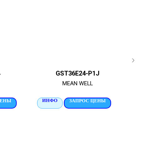
4
GST36E24-P1J
MEAN WELL
ИНФО
И
ЦЕНЫ
ЗАПРОС ЦЕНЫ