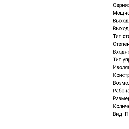
Серия:
Мощно
Выходн
Выходн
Тип с
Степен
Входн
Тип у
Изоля
Конст
Возмо
Рабоча
Разме
Количе
Вид: 