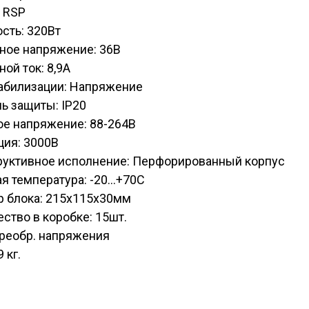
 RSP
сть: 320Вт
ное напряжение: 36В
ой ток: 8,9А
табилизации: Напряжение
ь защиты: IP20
ое напряжение: 88-264В
ция: 3000В
руктивное исполнение: Перфорированный корпус
я температура: -20...+70С
р блока: 215х115х30мм
ство в коробке: 15шт.
Преобр. напряжения
9 кг.