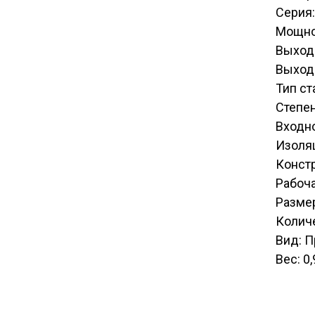
Серия:
Мощно
Выход
Выходн
Тип с
Степен
Входн
Изоля
Конст
Рабоча
Разме
Количе
Вид: 
Вес: 0,