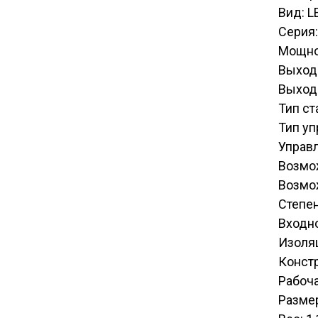
Вид: L
Серия:
Мощно
Выход
Выход
Тип ст
Тип уп
Управл
Возмож
Возмо
Степен
Входн
Изоля
Конст
Рабоча
Размер