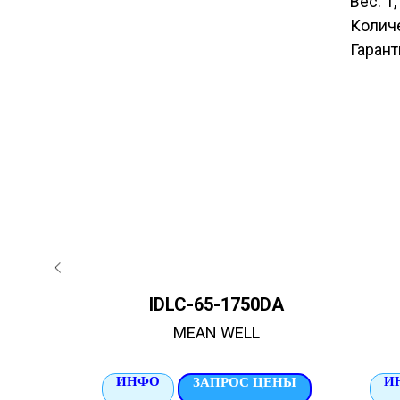
Вес: 1,
Количе
Гарант
MCC
IDLC-65-1750DA
MEAN WELL
ИНФО
И
ЦЕНЫ
ЗАПРОС ЦЕНЫ