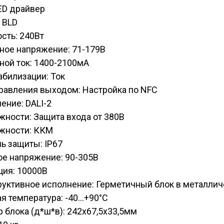
ED драйвер
 BLD
сть: 240Вт
ное напряжение: 71-179В
ной ток: 1400-2100мА
абилизации: Ток
равления выходом: Настройка по NFC
ение: DALI-2
ности: Защита входа от 380В
жности: ККМ
ь защиты: IP67
ое напряжение: 90-305В
ция: 10000В
руктивное исполнение: Герметичный блок в металли
я температура: -40...+90°C
 блока (д*ш*в): 242х67,5х33,5мм