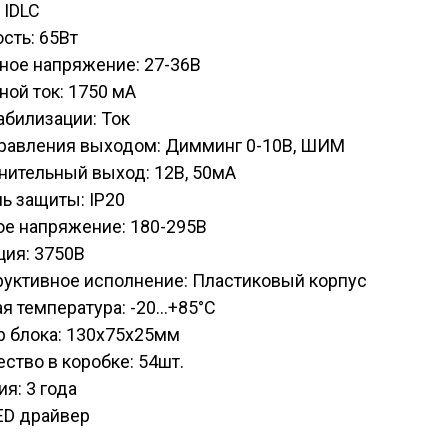
 IDLC
сть: 65Вт
ное напряжение: 27-36В
ой ток: 1750 мА
абилизации: Ток
правления выходом: Димминг 0-10В, ШИМ
нительный выход: 12В, 50мА
ь защиты: IP20
ое напряжение: 180-295В
ция: 3750В
руктивное исполнение: Пластиковый корпус
я температура: -20...+85°C
р блока: 130х75х25мм
ство в коробке: 54шт.
ия: 3 года
ED драйвер