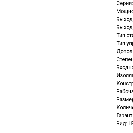
Серия:
Мощно
Выход
Выходн
Тип ст
Тип у
Допол
Степен
Входн
Изоля
Конст
Рабоча
Разме
Количе
Гарант
Вид: L