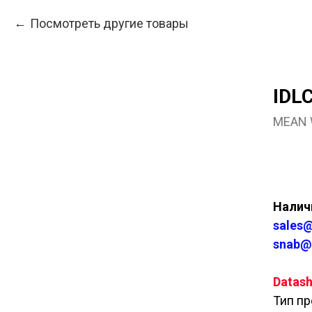
Посмотреть другие товары
IDL
MEAN 
Куп
Наличи
sales@
snab@
Datash
Тип пр