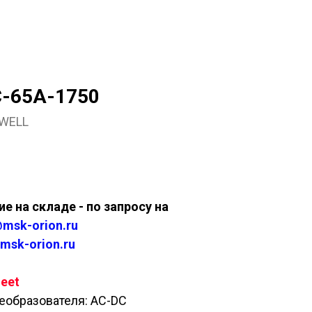
C-65A-1750
WELL
ить
е на складе - по запросу на
msk-orion.ru
msk-orion.ru
eet
еобразователя: AC-DC