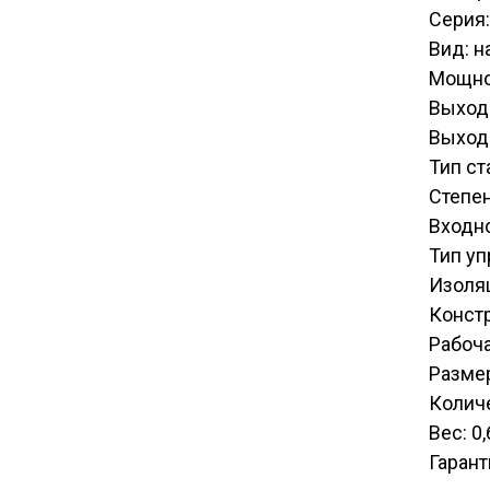
Серия:
Вид: н
Мощно
Выход
Выходн
Тип с
Степен
Входн
Тип у
Изоля
Констр
Рабоча
Размер
Количе
Вес: 0,
Гарант