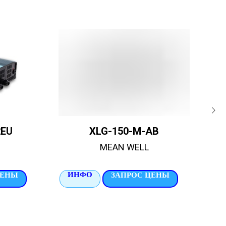
2EU
XLG-150-M-AB
MEAN WELL
ИНФО
И
ЦЕНЫ
ЗАПРОС ЦЕНЫ