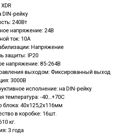
 XDR
а DIN-рейку
сть: 240Вт
ное напряжение: 24В
ой ток: 10А
табилизации: Напряжение
ь защиты: IP20
ое напряжение: 85-264В
правления выходом: Фиксированный выход
ция: 3000В
уктивное исполнение: на DIN-рейку
я температура: -40...+70С
 блока: 40х125,2х116мм
ство в коробке: 16шт.
610 кг.
ия: 3 года