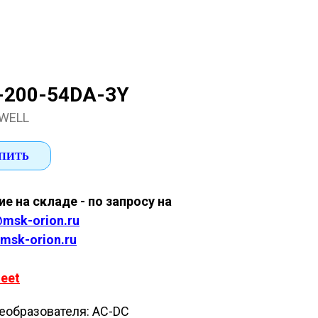
-200-54DA-3Y
WELL
ПИТЬ
е на складе - по запросу на
msk-orion.ru
msk-orion.ru
eet
еобразователя: AC-DC