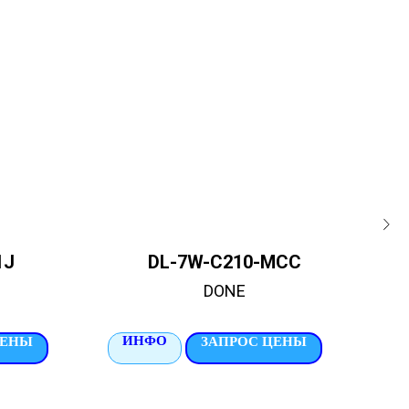
1J
DL-7W-C210-MCC
DONE
ИНФО
И
ЦЕНЫ
ЗАПРОС ЦЕНЫ