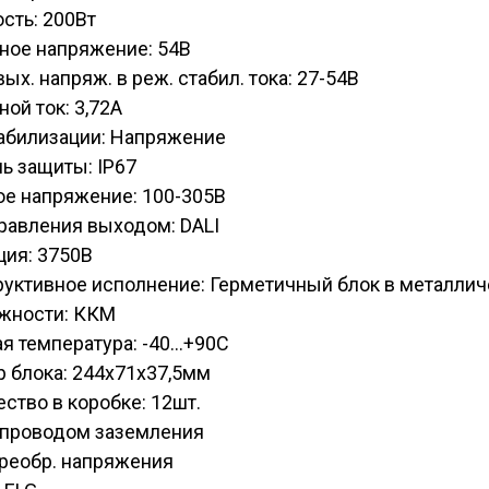
сть: 200Вт
ное напряжение: 54В
вых. напряж. в реж. стабил. тока: 27-54В
ой ток: 3,72А
табилизации: Напряжение
ь защиты: IP67
ое напряжение: 100-305В
равления выходом: DALI
ция: 3750В
руктивное исполнение: Герметичный блок в металли
жности: ККМ
я температура: -40...+90С
 блока: 244х71х37,5мм
ство в коробке: 12шт.
C проводом заземления
Преобр. напряжения