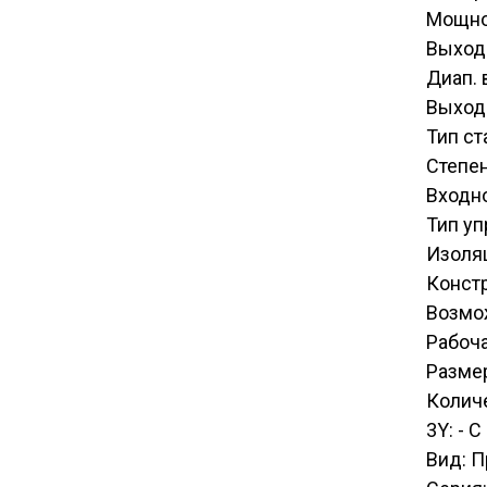
Мощно
Выход
Диап. 
Выходн
Тип с
Степен
Входн
Тип уп
Изоля
Конст
Возмо
Рабоча
Размер
Количе
3Y: - 
Вид: 