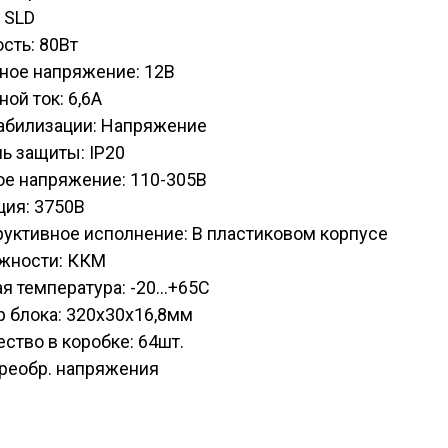
 SLD
сть: 80Вт
ное напряжение: 12В
ой ток: 6,6А
табилизации: Напряжение
ь защиты: IP20
ое напряжение: 110-305В
ция: 3750В
уктивное исполнение: В пластиковом корпусе
жности: ККМ
я температура: -20...+65С
 блока: 320х30х16,8мм
ство в коробке: 64шт.
Преобр. напряжения