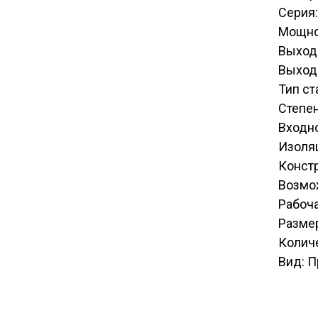
Серия:
Мощно
Выход
Выходн
Тип с
Степен
Входн
Изоля
Констр
Возмо
Рабоча
Размер
Количе
Вид: 