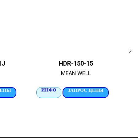
1J
HDR-150-15
MEAN WELL
ИНФО
И
ЦЕНЫ
ЗАПРОС ЦЕНЫ