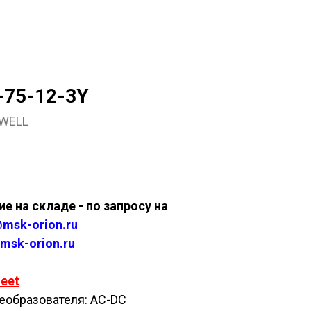
-75-12-3Y
WELL
ить
е на складе - по запросу на
msk-orion.ru
msk-orion.ru
eet
еобразователя: AC-DC