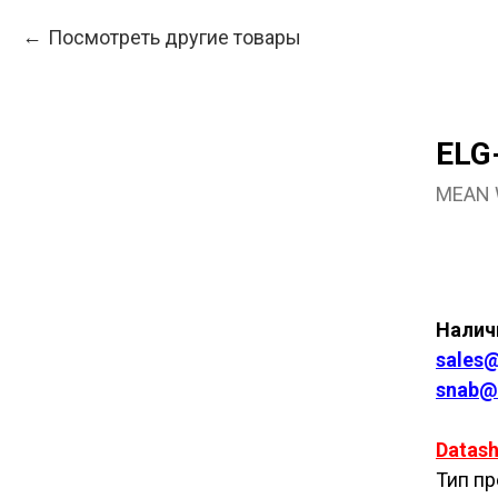
Посмотреть другие товары
ELG
MEAN 
Куп
Наличи
sales@
snab@
Datash
Тип пр