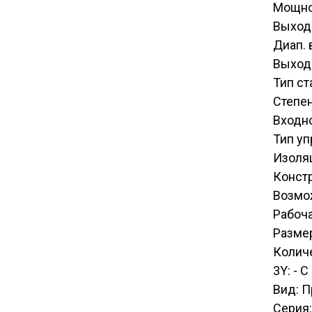
Мощно
Выход
Диап. 
Выходн
Тип с
Степен
Входн
Тип у
Изоля
Конст
Возмо
Рабоча
Размер
Количе
3Y: - 
Вид: 
Серия: