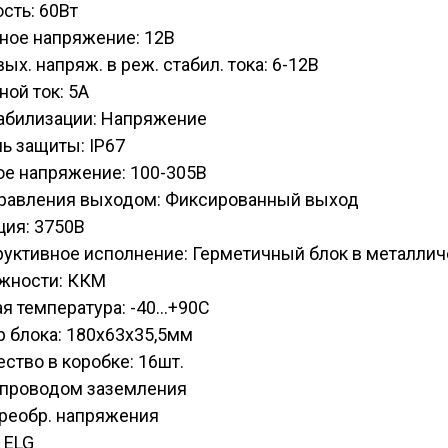
сть: 60Вт
ное напряжение: 12В
вых. напряж. в реж. стабил. тока: 6-12В
ой ток: 5А
табилизации: Напряжение
ь защиты: IP67
ое напряжение: 100-305В
правления выходом: Фиксированный выход
ция: 3750В
руктивное исполнение: Герметичный блок в металли
жности: ККМ
я температура: -40...+90С
 блока: 180х63х35,5мм
ство в коробке: 16шт.
C проводом заземления
Преобр. напряжения
 ELG