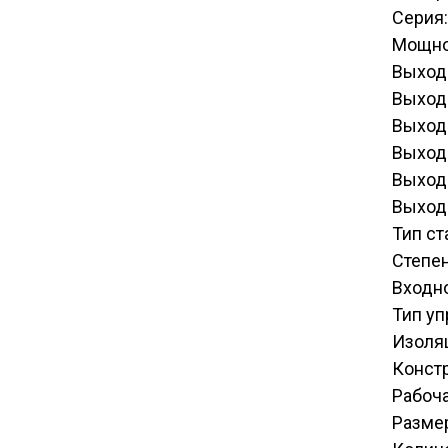
Серия:
Мощно
Выходн
Выходн
Выходн
Выходн
Выходн
Выходн
Тип с
Степен
Входн
Тип у
Изоля
Конст
Рабоча
Разме