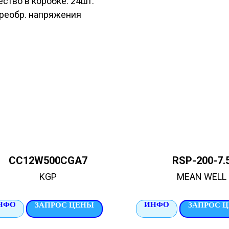
ство в коробке: 24шт.
Преобр. напряжения
CC12W500CGA7
RSP-200-7.
KGP
MEAN WELL
НФО
ИНФО
ЗАПРОС ЦЕНЫ
ЗАПРОС 