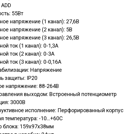
 ADD
сть: 55Вт
ое напряжение (1 канал): 27,6В
ое напряжение (2 канал): 5В
ое напряжение (3 канал): 26,5В
ой ток (1 канал): 0-1,3А
ой ток (2 канал): 0-3А
ой ток (3 канал): 0-0,16А
табилизации: Напряжение
ь защиты: IP20
ое напряжение: 88-264В
правления выходом: Встроенный потенциометр
ция: 3000В
руктивное исполнение: Перфорированный корпус
я температура: -10...+60С
р блока: 159х97х38мм