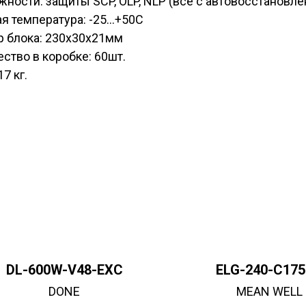
ности: защиты SCP, OLP, NLP (все с автовосстановл
я температура: -25...+50С
р блока: 230х30х21мм
ство в коробке: 60шт.
17 кг.
DL-600W-V48-EXC
ELG-240-C17
DONE
MEAN WELL