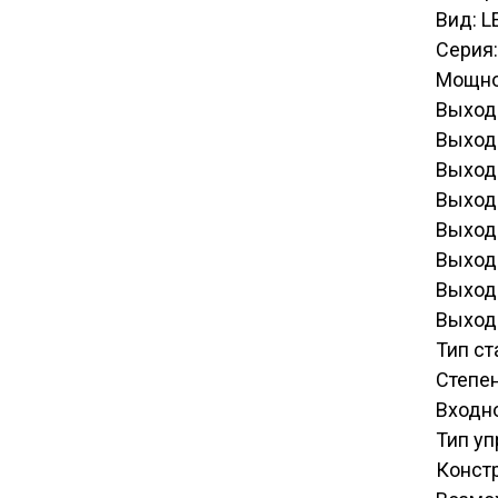
Вид: L
Серия:
Мощно
Выходн
Выходн
Выходн
Выходн
Выходн
Выходн
Выходн
Выходн
Тип ст
Степен
Входн
Тип у
Конст