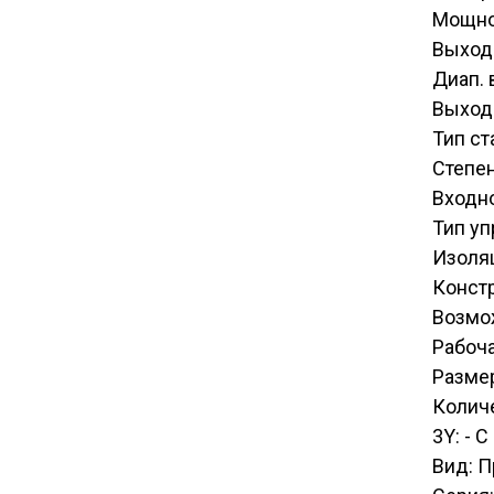
Мощно
Выход
Диап. 
Выходн
Тип с
Степен
Входн
Тип уп
Изоля
Конст
Возмо
Рабоча
Размер
Количе
3Y: - 
Вид: 