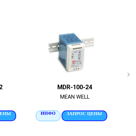
2
MDR-100-24
MEAN WELL
ИНФО
И
ЦЕНЫ
ЗАПРОС ЦЕНЫ