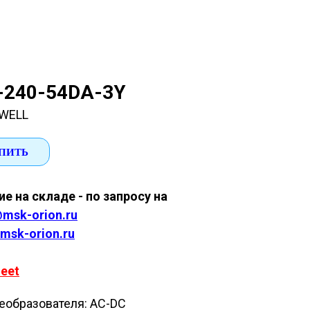
-240-54DA-3Y
WELL
ПИТЬ
е на складе - по запросу на
msk-orion.ru
msk-orion.ru
eet
еобразователя: AC-DC