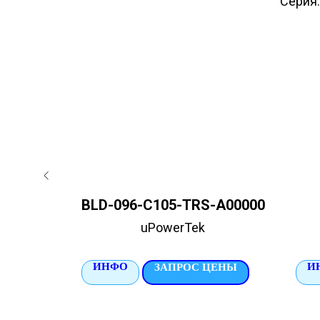
Серия:
A2
BLD-096-C105-TRS-A00000
uPowerTek
ИНФО
И
ЦЕНЫ
ЗАПРОС ЦЕНЫ