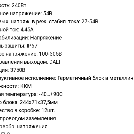
сть: 240Вт
ное напряжение: 54В
вых. напряж. в реж. стабил. тока: 27-54В
ой ток: 4,45А
табилизации: Напряжение
ь защиты: IP67
ое напряжение: 100-305В
равления выходом: DALI
ция: 3750В
руктивное исполнение: Герметичный блок в металли
жности: ККМ
я температура: -40...+90С
 блока: 244х71х37,5мм
ство в коробке: 12шт.
C проводом заземления
Преобр. напряжения