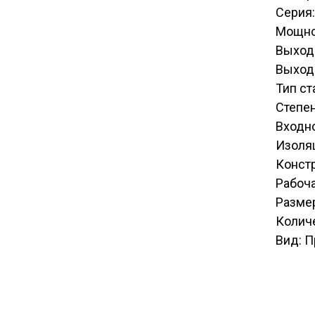
Серия:
Мощно
Выход
Выходн
Тип с
Степен
Входно
Изоля
Конст
Рабоча
Размер
Количе
Вид: П