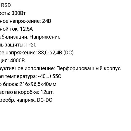
 RSD
сть: 300Вт
ное напряжение: 24В
ой ток: 12,5А
табилизации: Напряжение
ь защиты: IP20
е напряжение: 33,6-62,4В (DC)
ция: 4000В
руктивное исполнение: Перфорированный корпус
я температура: -40...+55С
 блока: 216х96,5х40мм
ство в коробке: 12шт.
реобр. напряж. DC-DC