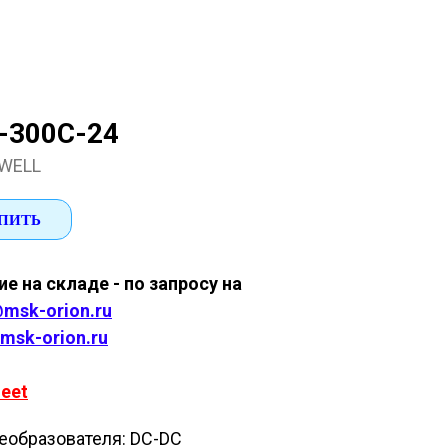
-300С-24
WELL
ПИТЬ
е на складе - по запросу на
msk-orion.ru
msk-orion.ru
eet
еобразователя: DC-DC