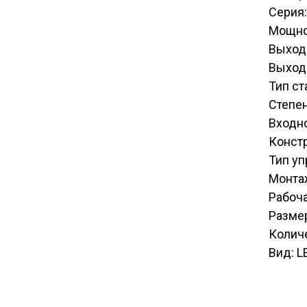
Серия:
Мощно
Выход
Выход
Тип ст
Степен
Входн
Конст
Тип уп
Монтаж
Рабоча
Размер
Количе
Вид: L