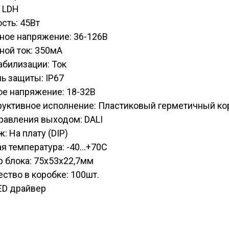
 LDH
сть: 45Вт
ное напряжение: 36-126В
ной ток: 350мА
абилизации: Ток
ь защиты: IP67
ое напряжение: 18-32В
руктивное исполнение: Пластиковый герметичный ко
равления выходом: DALI
: На плату (DIP)
я температура: -40...+70С
 блока: 75х53х22,7мм
ство в коробке: 100шт.
ED драйвер