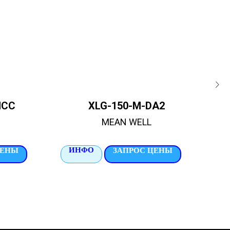
MCC
XLG-150-M-DA2
MEAN WELL
ИНФО
И
ЦЕНЫ
ЗАПРОС ЦЕНЫ