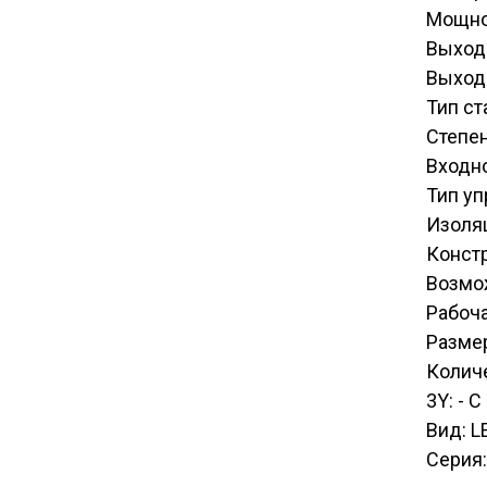
Мощно
Выход
Выход
Тип ст
Степен
Входн
Тип у
Изоля
Конст
Возмо
Рабоча
Размер
Количе
3Y: - 
Вид: L
Серия: