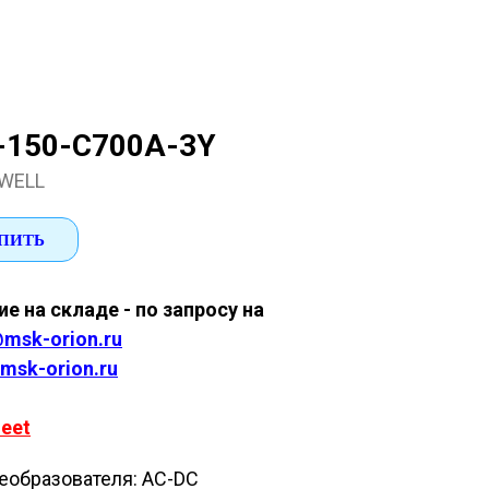
-150-C700A-3Y
WELL
ПИТЬ
е на складе - по запросу на
msk-orion.ru
msk-orion.ru
eet
еобразователя: AC-DC