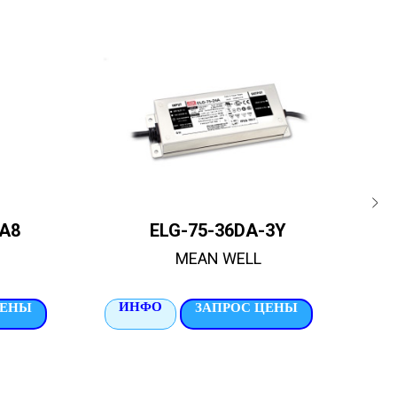
A8
ELG-75-36DA-3Y
BL
MEAN WELL
ИНФО
И
ЦЕНЫ
ЗАПРОС ЦЕНЫ