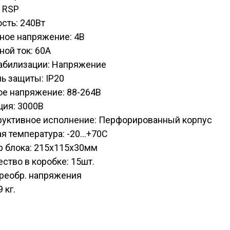
 RSP
сть: 240Вт
ное напряжение: 4В
ой ток: 60А
табилизации: Напряжение
ь защиты: IP20
ое напряжение: 88-264В
ция: 3000В
руктивное исполнение: Перфорированный корпус
я температура: -20...+70С
р блока: 215х115х30мм
ство в коробке: 15шт.
Преобр. напряжения
9 кг.