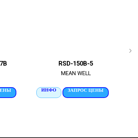
7B
RSD-150B-5
MEAN WELL
ИНФО
И
ЦЕНЫ
ЗАПРОС ЦЕНЫ