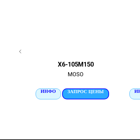
B
X6-105M150
MOSO
ИНФО
И
ЦЕНЫ
ЗАПРОС ЦЕНЫ