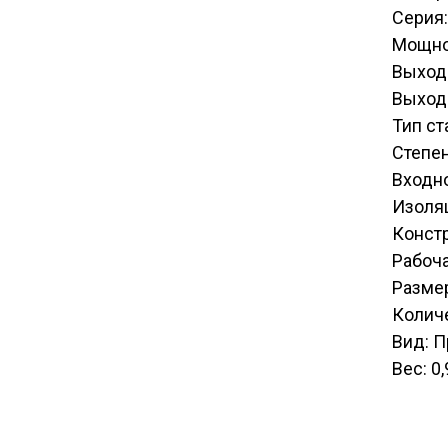
Серия:
Мощно
Выход
Выходн
Тип с
Степен
Входн
Изоля
Конст
Рабоча
Разме
Количе
Вид: 
Вес: 0,