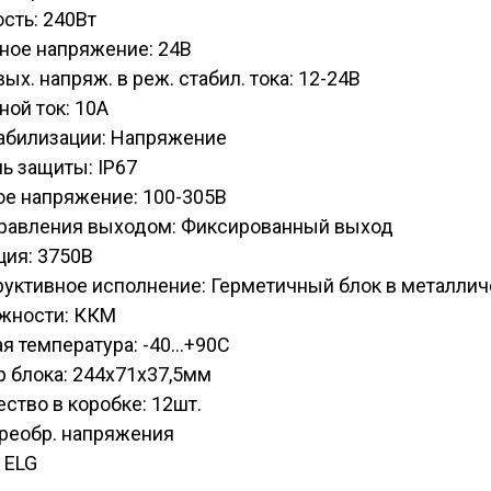
сть: 240Вт
ное напряжение: 24В
вых. напряж. в реж. стабил. тока: 12-24В
ой ток: 10А
табилизации: Напряжение
ь защиты: IP67
ое напряжение: 100-305В
правления выходом: Фиксированный выход
ция: 3750В
руктивное исполнение: Герметичный блок в металли
жности: ККМ
я температура: -40...+90С
 блока: 244х71х37,5мм
ство в коробке: 12шт.
Преобр. напряжения
 ELG