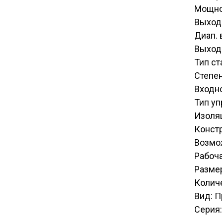
Мощно
Выход
Диап. 
Выходн
Тип с
Степен
Входн
Тип у
Изоля
Конст
Возмо
Рабоча
Размер
Количе
Вид: 
Серия: