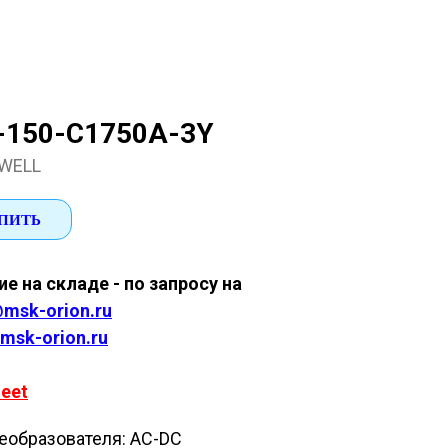
-150-C1750A-3Y
WELL
ПИТЬ
е на складе - по запросу на
msk-orion.ru
msk-orion.ru
eet
еобразователя: AC-DC