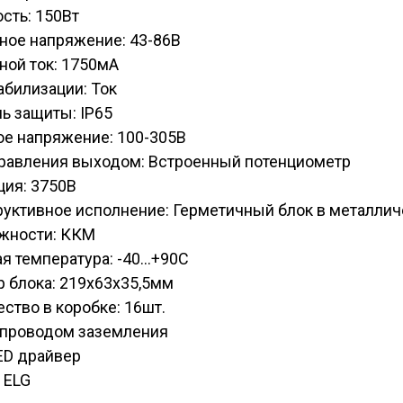
сть: 150Вт
ное напряжение: 43-86В
ной ток: 1750мА
абилизации: Ток
ь защиты: IP65
ое напряжение: 100-305В
правления выходом: Встроенный потенциометр
ция: 3750В
руктивное исполнение: Герметичный блок в металли
жности: ККМ
я температура: -40...+90С
 блока: 219х63х35,5мм
ство в коробке: 16шт.
C проводом заземления
ED драйвер
 ELG