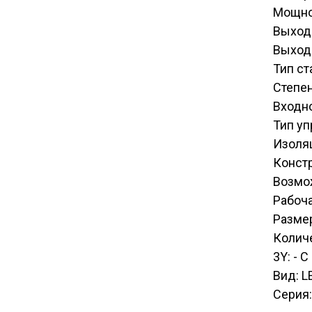
Мощно
Выход
Выход
Тип ст
Степен
Входн
Тип у
Изоля
Конст
Возмо
Рабоча
Размер
Количе
3Y: - 
Вид: L
Серия: