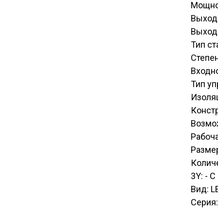
Мощно
Выход
Выход
Тип ст
Степен
Входн
Тип уп
Изоля
Конст
Возмо
Рабоча
Размер
Количе
3Y: - 
Вид: L
Серия: