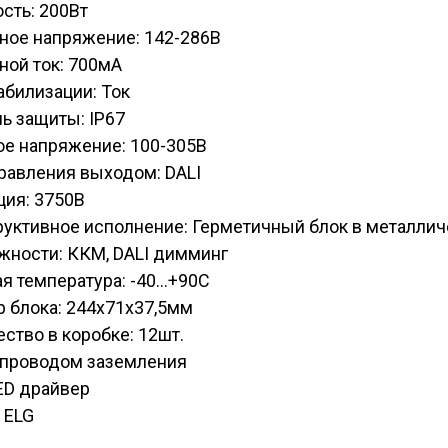
сть: 200Вт
ное напряжение: 142-286В
ной ток: 700мА
абилизации: Ток
ь защиты: IP67
ое напряжение: 100-305В
равления выходом: DALI
ция: 3750В
руктивное исполнение: Герметичный блок в металли
жности: ККМ, DALI димминг
я температура: -40...+90С
 блока: 244х71х37,5мм
ство в коробке: 12шт.
C проводом заземления
ED драйвер
 ELG