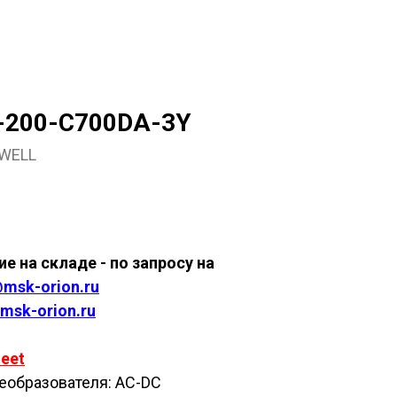
-200-C700DA-3Y
WELL
ить
е на складе - по запросу на
msk-orion.ru
msk-orion.ru
eet
еобразователя: AC-DC