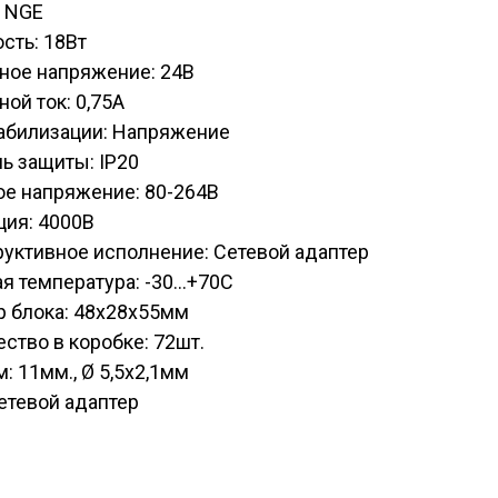
: NGE
сть: 18Вт
ное напряжение: 24В
ой ток: 0,75А
табилизации: Напряжение
ь защиты: IP20
ое напряжение: 80-264В
ция: 4000В
уктивное исполнение: Сетевой адаптер
я температура: -30...+70С
р блока: 48х28х55мм
ство в коробке: 72шт.
: 11мм., Ø 5,5х2,1мм
етевой адаптер