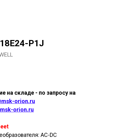
18E24-P1J
WELL
ить
е на складе - по запросу на
msk-orion.ru
msk-orion.ru
eet
еобразователя: AC-DC