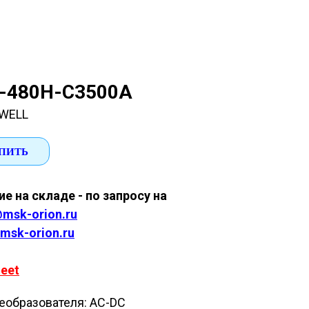
-480H-C3500A
WELL
ПИТЬ
е на складе - по запросу на
msk-orion.ru
msk-orion.ru
eet
еобразователя: AC-DC