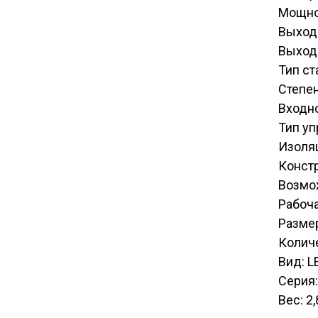
Мощно
Выход
Выход
Тип ст
Степен
Входн
Тип у
Изоля
Конст
Возмо
Рабоча
Размер
Количе
Вид: L
Серия:
Вес: 2,