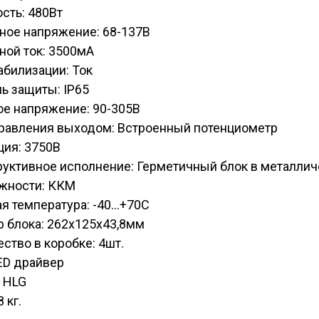
сть: 480Вт
ное напряжение: 68-137В
ной ток: 3500мА
абилизации: Ток
ь защиты: IP65
ое напряжение: 90-305В
правления выходом: Встроенный потенциометр
ция: 3750В
руктивное исполнение: Герметичный блок в металли
жности: ККМ
я температура: -40...+70С
 блока: 262х125х43,8мм
ство в коробке: 4шт.
ED драйвер
 HLG
8 кг.