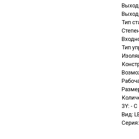
Выход
Выход
Тип ст
Степен
Входн
Тип у
Изоля
Конст
Возмо
Рабоча
Размер
Количе
3Y: - 
Вид: L
Серия: