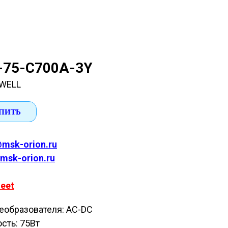
-75-C700A-3Y
WELL
ПИТЬ
msk-orion.ru
msk-orion.ru
eet
еобразователя: AC-DC
сть: 75Вт