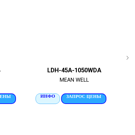
4
LDH-45A-1050WDA
MEAN WELL
ИНФО
И
ЦЕНЫ
ЗАПРОС ЦЕНЫ