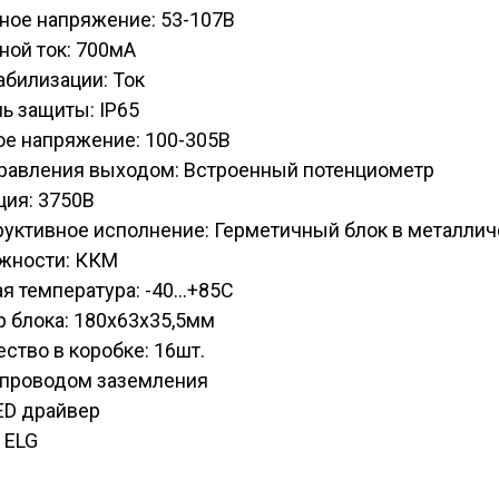
ное напряжение: 53-107В
ной ток: 700мА
абилизации: Ток
ь защиты: IP65
ое напряжение: 100-305В
правления выходом: Встроенный потенциометр
ция: 3750В
руктивное исполнение: Герметичный блок в металли
жности: ККМ
я температура: -40...+85С
 блока: 180х63х35,5мм
ство в коробке: 16шт.
C проводом заземления
ED драйвер
 ELG