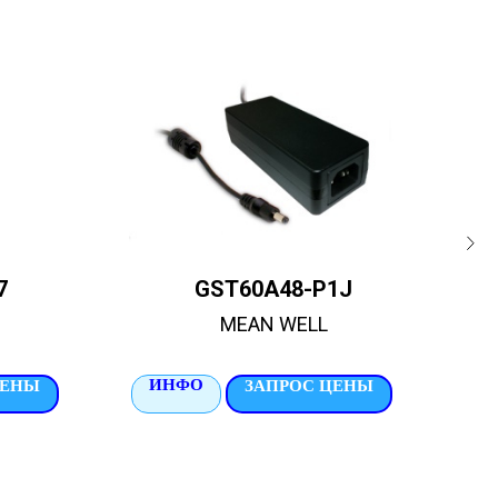
7
GST60A48-P1J
MEAN WELL
ИНФО
И
ЦЕНЫ
ЗАПРОС ЦЕНЫ