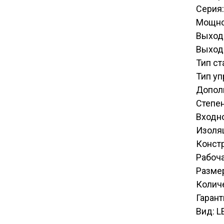
Серия
Мощно
Выход
Выходн
Тип ст
Тип у
Допол
Степен
Входн
Изоля
Констр
Рабоча
Размер
Количе
Гарант
Вид: L