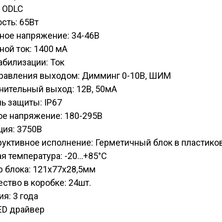
: ODLC
сть: 65Вт
ное напряжение: 34-46В
ой ток: 1400 мА
абилизации: Ток
правления выходом: Димминг 0-10В, ШИМ
нительный выход: 12В, 50мА
ь защиты: IP67
ое напряжение: 180-295В
ция: 3750В
уктивное исполнение: Герметичный блок в пластико
я температура: -20...+85°C
 блока: 121х77х28,5мм
ство в коробке: 24шт.
ия: 3 года
ED драйвер